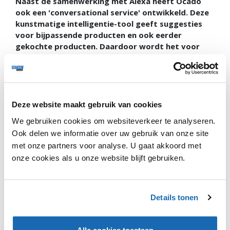
Naast de samenwerking met Alexa heeft Ocado
ook een 'conversational service' ontwikkeld. Deze
kunstmatige intelligentie-tool geeft suggesties
voor bijpassende producten en ook eerder
gekochte producten. Daardoor wordt het voor
klanten nog eenvoudiger om de virtuele winkelkar
te vullen.
Deze website maakt gebruik van cookies
We gebruiken cookies om websiteverkeer te analyseren.
Ook delen we informatie over uw gebruik van onze site
met onze partners voor analyse. U gaat akkoord met
onze cookies als u onze website blijft gebruiken.
Met Amazon Alexa kunnen klanten nu bestellen bij de
Britse supermarkt Ocado. Deze Britse supermarkt
beweert de eerste etailer te zijn die met de
Details tonen
stemgestuurde assistent werkt. Door middel van de
app van Ocado kunnen gebruikers producten bestellen,
Alle cookies toestaan