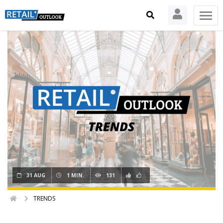
31 AUG
1 MIN.
131
TRENDS