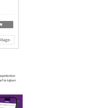
nceptdenker
ef te kijken