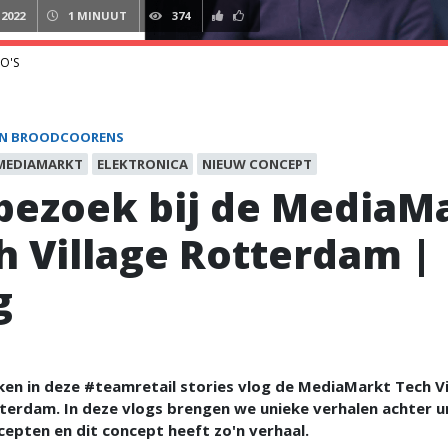
 2022
1 MINUUT
374
O'S
N BROODCOORENS
MEDIAMARKT
ELEKTRONICA
NIEUW CONCEPT
bezoek bij de MediaM
h Village Rotterdam |
g
n in deze #teamretail stories vlog de MediaMarkt Tech Vil
terdam. In deze vlogs brengen we unieke verhalen achter u
epten en dit concept heeft zo'n verhaal.