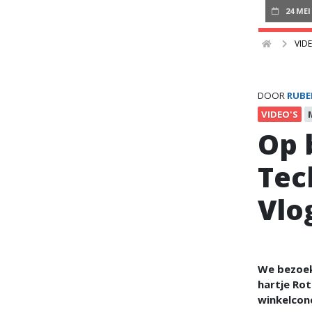
24 MEI
VIDE
DOOR
RUBE
VIDEO'S
Op 
Tec
Vlo
We bezoeke
hartje Rot
winkelconc