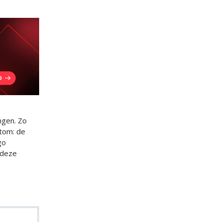
ngen. Zo
rtom: de
go
 deze