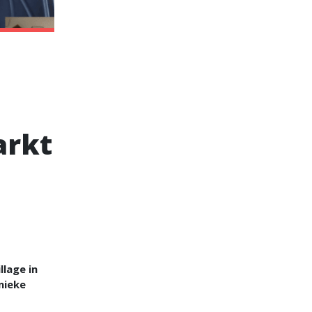
arkt
lage in
nieke