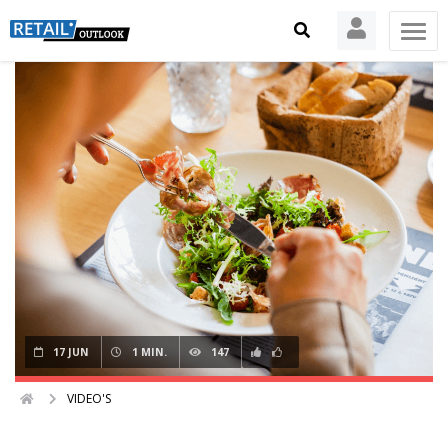
17 JUN
1 MIN.
147
VIDEO'S