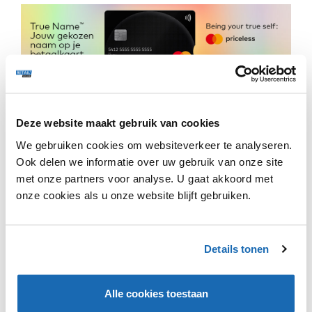
De mode-industrie heeft moeite met het vinden van
Deze website maakt gebruik van cookies
een duurzaam alternatief voor verpakkingen vanwege
de vereisten van bescherming tegen vuil en
We gebruiken cookies om websiteverkeer te analyseren.
weersomstandigheden. Zodoende hadden Otto en
Ook delen we informatie over uw gebruik van onze site
Traceless al eerder plannen om een pilot te starten,
met onze partners voor analyse. U gaat akkoord met
maar na interne testen bleek het prototype te kampen
onze cookies als u onze website blijft gebruiken.
met onverwachte moeilijkheden. Na enige tijd van
ontwikkeling en testen hebben zij nu een nieuw
prototype ontwikkeld dat veelbelovend is, waardoor
Otto van plan is om vanaf volgend jaar biologisch
Details tonen
afbreekbare verpakkingen te gebruiken voor hun
bestellingen.
Alle cookies toestaan