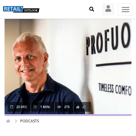
23 DEC
1 MIN.
273
PODCASTS