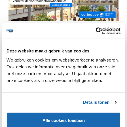
Dirk praat met Harry over de verandering die Profuomo
heeft gemaakt, de impact van de huidige economische
ontwikkelingen, het openen van winkels, en het belang
Deze website maakt gebruik van cookies
van duurzaamheid.
We gebruiken cookies om websiteverkeer te analyseren.
In deze podcast belt Dirk Mulder met ondernemers om
Ook delen we informatie over uw gebruik van onze site
te praten over hun bedrijf, ontwikkelingen in de sector
met onze partners voor analyse. U gaat akkoord met
en de uitdagingen die zij ervaren. Doel van deze
onze cookies als u onze website blijft gebruiken.
podcast is om andere ondernemers te inspireren.
Details tonen
Alle cookies toestaan