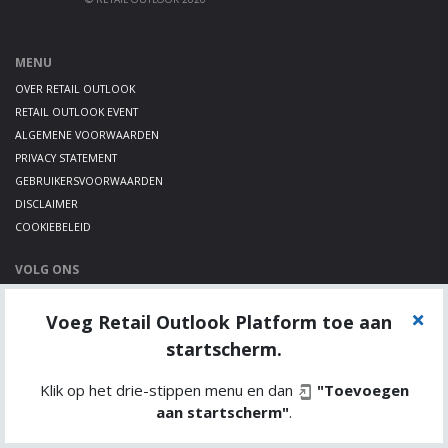
MENU
OVER RETAIL OUTLOOK
RETAIL OUTLOOK EVENT
ALGEMENE VOORWAARDEN
PRIVACY STATEMENT
GEBRUIKERSVOORWAARDEN
DISCLAIMER
COOKIEBELEID
VOLG ONS
LINKEDIN
Voeg Retail Outlook Platform toe aan
TWITTER
YOUTUBE
startscherm.
Klik op het drie-stippen menu en dan
"Toevoegen
aan startscherm"
.