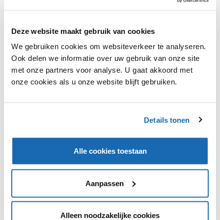
Sanoma heeft een nieuw platform opgericht genaamd
Deze website maakt gebruik van cookies
Tjox.nl. In de webshop worden voordelige
We gebruiken cookies om websiteverkeer te analyseren.
verzamelboxen van verschillende merken verkocht op
Ook delen we informatie over uw gebruik van onze site
het gebied van eten en drinken, verzorging en
met onze partners voor analyse. U gaat akkoord met
huishouden. Ook op Sanoma's nieuwssite Nu.nl zullen
onze cookies als u onze website blijft gebruiken.
verschillende Tjox-producten verkrijgbaar zijn in een
eigen shopafdeling. Via de nieuwssite werden vanaf
begin dit jaar al tickets voor voorstellingen,
wellnesscentra en evenementen verkocht.
Details tonen
Alle cookies toestaan
VIND IK LEUK
VIND IK LEUK
Aanpassen
DEEL DIT IN JOUW NETWERK
Alleen noodzakelijke cookies