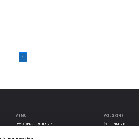
1
MENU
VOLG ONS
OVER RETAIL OUTLOOK
LINKEDIN
RETAIL OUTLOOK EVENT
TWITTER
ALGEMENE VOORWAARDEN
YOUTUBE
ik van cookies