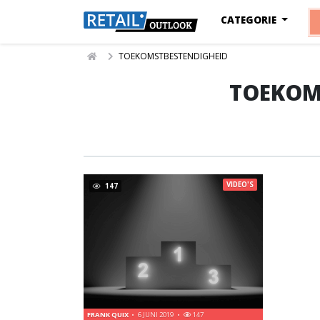
CATEGORIE
TOEKOMSTBESTENDIGHEID
TOEKOM
VIDEO'S
147
FRANK QUIX
6 JUNI 2019
147