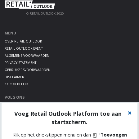
© RETAIL OUTLOOK 2020
MENU
OVER RETAIL OUTLOOK
RETAIL OUTLOOK EVENT
ALGEMENE VOORWAARDEN
PRIVACY STATEMENT
GEBRUIKERSVOORWAARDEN
DISCLAIMER
COOKIEBELEID
VOLG ONS
LINKEDIN
Voeg Retail Outlook Platform toe aan
TWITTER
YOUTUBE
startscherm.
Klik op het drie-stippen menu en dan
"Toevoegen