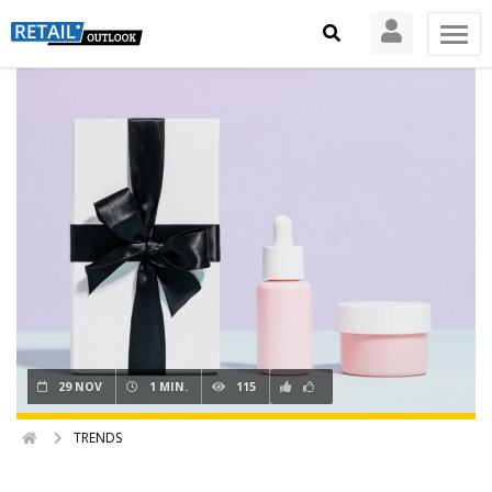
29 NOV
1 MIN.
115
TRENDS