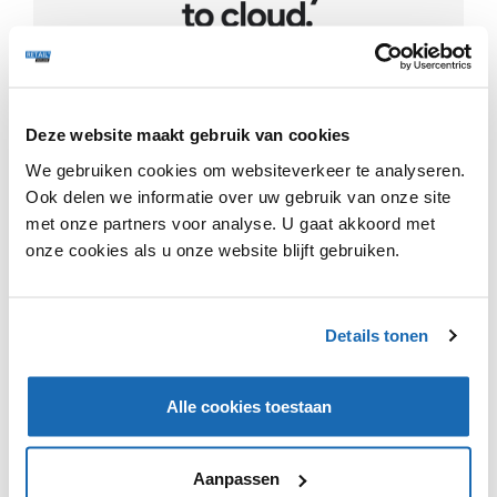
Online verkopers experimenteren al met recyclebare
verpakkingen, zoals Amazon in Europa. In 2030 moet 10
Deze website maakt gebruik van cookies
procent van de zendingen in een gesloten systeem
We gebruiken cookies om websiteverkeer te analyseren.
worden verstuurd, waarbij consumenten verpakkingen
moeten retourneren. Er wordt voorgesteld dat
Ook delen we informatie over uw gebruik van onze site
logistieke dienstverleners dit oppakken, waar
met onze partners voor analyse. U gaat akkoord met
consumenten de herbruikbare materialen aan de deur
onze cookies als u onze website blijft gebruiken.
kunnen afgeven. Het Europees Parlement stemde voor
een herziening van de Richtlijn Verpakkingen, maar er
moeten nog onderhandelingen plaatsvinden met de
Details tonen
Europese Raad, die nog geen standpunt heeft
ingenomen.
Alle cookies toestaan
Aanpassen