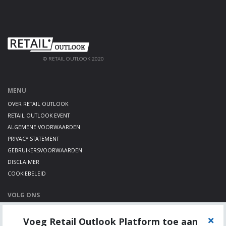
© RETAIL OUTLOOK 2020
MENU
OVER RETAIL OUTLOOK
RETAIL OUTLOOK EVENT
ALGEMENE VOORWAARDEN
PRIVACY STATEMENT
GEBRUIKERSVOORWAARDEN
DISCLAIMER
COOKIEBELEID
VOLG ONS
LINKEDIN
Voeg Retail Outlook Platform toe aan
TWITTER