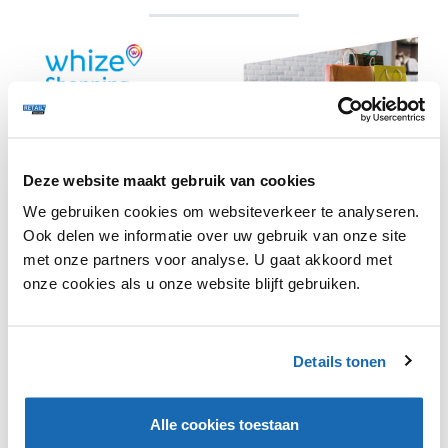
Deze website maakt gebruik van cookies
De kunstmatige intelligentie gebruikt een database van
meer dan honderdduizend foto's van verschillende
We gebruiken cookies om websiteverkeer te analyseren.
Volvo-auto's en specifieke kenmerken als kleuren en
Ook delen we informatie over uw gebruik van onze site
velgen. De afbeeldingen zijn afkomstig van Google, 3D-
met onze partners voor analyse. U gaat akkoord met
modellen van de computer en uit echte straten.
onze cookies als u onze website blijft gebruiken.
Een app om een Volvo-auto op straat te herkennen en
vervolgens online te bekijken, past in Volvo's
merkstrategie. Het bedrijf maakte in 2021 bekend dat
Details tonen
het in 2030 enkel nog elektrische auto's zal maken en
gaat volledig inzetten op online verkoop.
Alle cookies toestaan