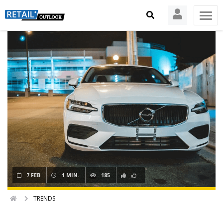
7 FEB
1 MIN.
185
TRENDS