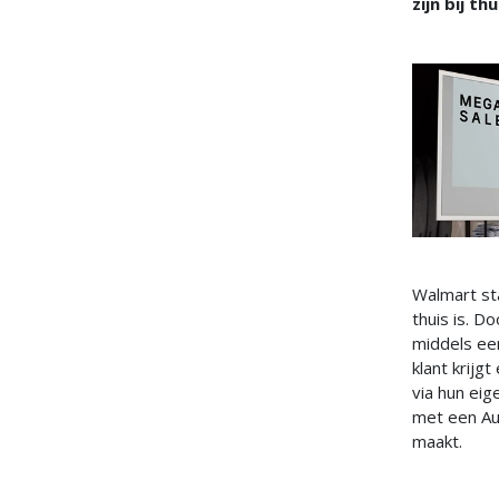
zijn bij th
Walmart sta
thuis is. D
middels ee
klant krijg
via hun eig
met een Au
maakt.