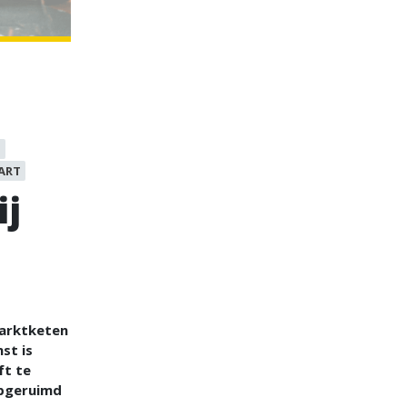
L
ART
ij
n
marktketen
st is
ft te
opgeruimd