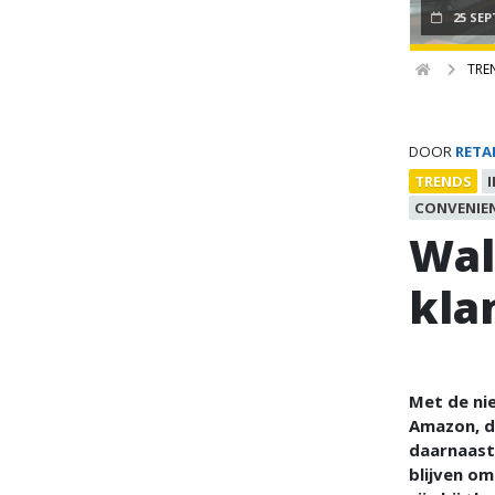
25 SE
TRE
DOOR
RETA
TRENDS
CONVENIE
Wal
klan
Met de ni
Amazon, di
daarnaast
blijven o