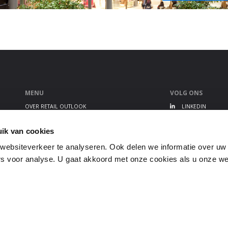
MENU
VOLG ONS
OVER RETAIL OUTLOOK
LINKEDIN
RETAIL OUTLOOK EVENT
TWITTER
ALGEMENE VOORWAARDEN
YOUTUBE
ik van cookies
PRIVACY STATEMENT
ebsiteverkeer te analyseren. Ook delen we informatie over uw
GEBRUIKERSVOORWAARDEN
s voor analyse. U gaat akkoord met onze cookies als u onze webs
DISCLAIMER
COOKIEBELEID