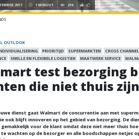
PTEMBER 2017
1 MINUUT
216
NDS
IL OUTLOOK
INDIVIDUALISERING
PRIORITIJD
SUPERMARKTEN
CROSS CHANNE
NCE
SNELLE EN FLEXIBELE LOGISTIEK
MAATWERK SERVICE
WALM
mart test bezorging b
ten die niet thuis zij
euwe dienst gaat Walmart de concurrentie aan met super
e ook blijft innoveren op het gebied van bezorging. De dien
 gemakkelijk voor de klant omdat deze niet meer thuis hoe
m te wachten op de bezorger en alle boodschappen netjes 