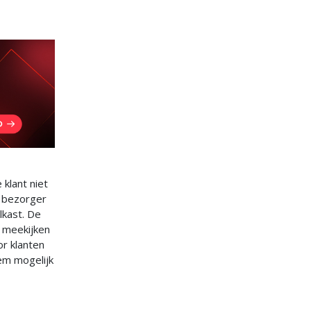
klant niet
e bezorger
lkast. De
e meekijken
or klanten
em mogelijk