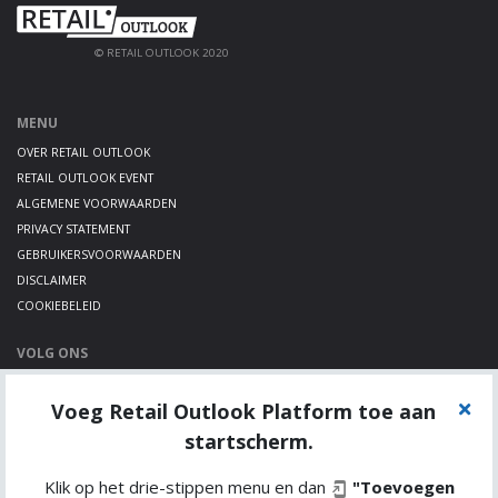
© RETAIL OUTLOOK 2020
MENU
OVER RETAIL OUTLOOK
RETAIL OUTLOOK EVENT
ALGEMENE VOORWAARDEN
PRIVACY STATEMENT
GEBRUIKERSVOORWAARDEN
DISCLAIMER
COOKIEBELEID
VOLG ONS
LINKEDIN
Voeg Retail Outlook Platform toe aan
TWITTER
YOUTUBE
startscherm.
Klik op het drie-stippen menu en dan
"Toevoegen