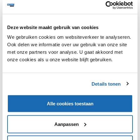
Deze website maakt gebruik van cookies
Zalando wil een nieuwe app ontwikkelen waarin
We gebruiken cookies om websiteverkeer te analyseren.
gebruikers met behulp van een virtuele assistent het
Ook delen we informatie over uw gebruik van onze site
perfecte cadeau kunnen vinden. De nieuwe app staat
met onze partners voor analyse. U gaat akkoord met
ook in verbinding met de chatbot van Google Assistant,
onze cookies als u onze website blijft gebruiken.
die door middel van een aantal vragen ‘het perfecte
fashioncadeau’ voor de gebruiker vindt. Vervolgens kan
de gebruiker het product direct aanschaffen via de app.
De zogenoemde Geschenkefinder (Gift Finder) is vanaf
Details tonen
het einde van deze maand beschikbaar in Duitsland.
Alle cookies toestaan
Aanpassen
VIND IK LEUK
VIND IK LEUK
DEEL DIT IN JOUW NETWERK