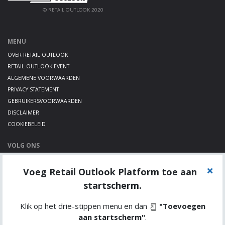
© RETAIL OUTLOOK 2020
MENU
OVER RETAIL OUTLOOK
RETAIL OUTLOOK EVENT
ALGEMENE VOORWAARDEN
PRIVACY STATEMENT
GEBRUIKERSVOORWAARDEN
DISCLAIMER
COOKIEBELEID
VOLG ONS
LINKEDIN
Voeg Retail Outlook Platform toe aan
TWITTER
YOUTUBE
startscherm.
Klik op het drie-stippen menu en dan
"Toevoegen
aan startscherm"
.