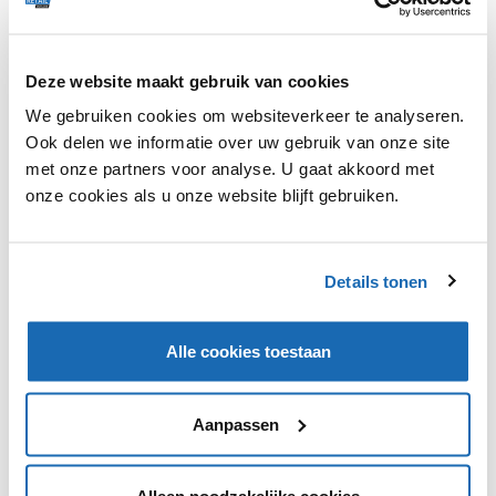
Zalando doet de komende maanden een proef met een
Deze website maakt gebruik van cookies
logistieke robot genaamd 'Toru'. Deze robot kan door
middel van geavanceerde cameratechnologie objecten
We gebruiken cookies om websiteverkeer te analyseren.
herkennen en vervolgens zelfstandig objecten
Ook delen we informatie over uw gebruik van onze site
detecteren, grijpen en vervoeren. Wanneer de robot
met onze partners voor analyse. U gaat akkoord met
een bestelling ontvangt, berekent hij de beste baan
onze cookies als u onze website blijft gebruiken.
met zijn eigen navigatiesysteem. De robot heeft
inmiddels zijn eerste bestellingen al verwerkt. Tot mei
2019 zal de robot gaan helpen met de opslag en
orderpicking.
Details tonen
Alle cookies toestaan
VIND IK LEUK
VIND IK LEUK
Aanpassen
DEEL DIT IN JOUW NETWERK