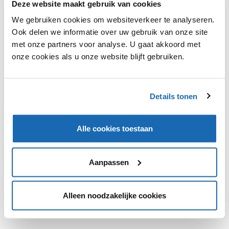
Deze website maakt gebruik van cookies
Zara breidt zijn assortiment in de webshop uit met
beauty-producten. Hieronder vallen nu nog alleen
We gebruiken cookies om websiteverkeer te analyseren.
lipproducten als lippenstift, lipgloss en lippotloden.
Ook delen we informatie over uw gebruik van onze site
Eerder stapte H&M, Asos en Zalando al in de beauty-
met onze partners voor analyse. U gaat akkoord met
producten. Vooralsnog zijn de producten alleen online
onze cookies als u onze website blijft gebruiken.
beschikbaar.
Details tonen
VIND IK LEUK
VIND IK LEUK
Alle cookies toestaan
DEEL DIT IN JOUW NETWERK
Aanpassen
Alleen noodzakelijke cookies