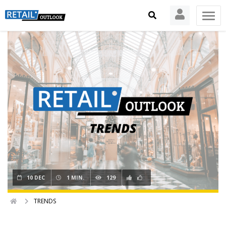
10 DEC
1 MIN.
129
TRENDS