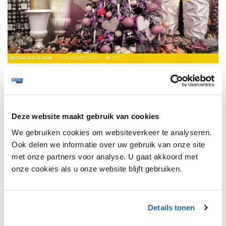
RETAIL OUTLOOK
8 DECEMBER 2023
119
OUT-OF-THE-BOX IDEEËN VOOR PRESENTATIES EN
DECORATIES IN WINKELS
Verken de gedurfde revolutie van dit kerstseizoen, waar
traditionele kleuren wijken voor innovatieve ontwerpen.
Deze website maakt gebruik van cookies
We gebruiken cookies om websiteverkeer te analyseren.
Ook delen we informatie over uw gebruik van onze site
met onze partners voor analyse. U gaat akkoord met
1
onze cookies als u onze website blijft gebruiken.
Details tonen
SHARE, LEARN & CONNECT!