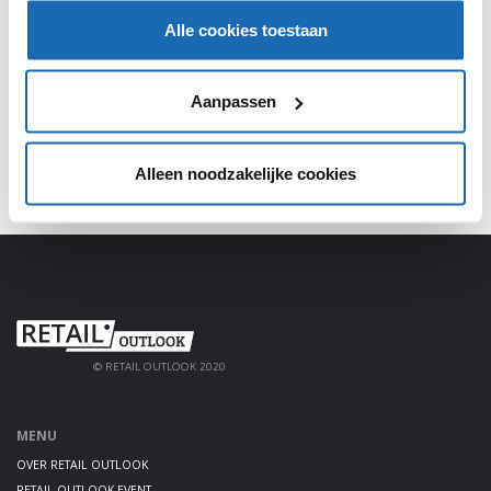
Alle cookies toestaan
Meld je aan, deel jouw kennis en haal alles uit het
platform!
Aanpassen
AANMELDEN
Alleen noodzakelijke cookies
© RETAIL OUTLOOK 2020
MENU
OVER RETAIL OUTLOOK
RETAIL OUTLOOK EVENT