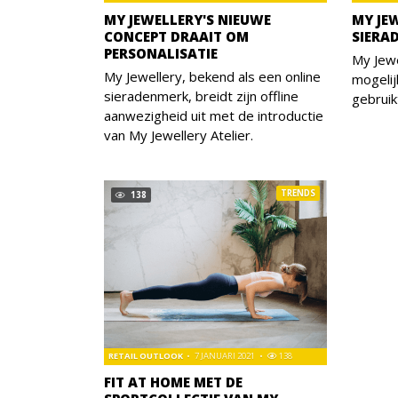
MY JEWELLERY'S NIEUWE
MY JE
CONCEPT DRAAIT OM
SIERA
PERSONALISATIE
My Jewe
My Jewellery, bekend als een online
mogelij
sieradenmerk, breidt zijn offline
gebruik
aanwezigheid uit met de introductie
van My Jewellery Atelier.
TRENDS
138
RETAIL OUTLOOK
7 JANUARI 2021
138
FIT AT HOME MET DE