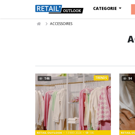
CATEGORIE
ACCESSOIRES
A
TRENDS
146
94
RETAIL OUTLOOK
13 MEI 2024
146
RETAIL 