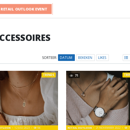
RETAIL OUTLOOK EVENT
CCESSOIRES
SORTEER:
DATUM
BEKEKEN
LIKES
TRENDS
TRE
71
OUTLOOK
12 JULI 2023
94
RETAIL OUTLOOK
21 NOVEMBER 2022
7