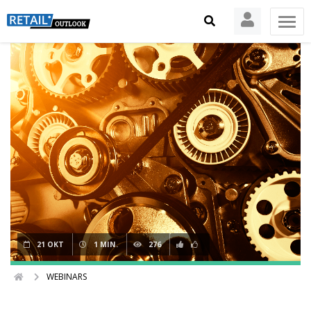
21 OKT
1 MIN.
276
WEBINARS