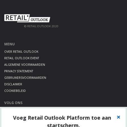
© RETAIL OUTLOOK 2020
MENU
OVER RETAIL OUTLOOK
RETAIL OUTLOOK EVENT
ALGEMENE VOORWAARDEN
PRIVACY STATEMENT
GEBRUIKERSVOORWAARDEN
DISCLAIMER
COOKIEBELEID
VOLG ONS
LINKEDIN
Voeg Retail Outlook Platform toe aan
TWITTER
YOUTUBE
startscherm.