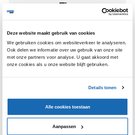
Deze website maakt gebruik van cookies
We gebruiken cookies om websiteverkeer te analyseren.
Dit is een premium artikel en kan met een
gratis
Ook delen we informatie over uw gebruik van onze site
account verder gelezen worden.
Klik hier
om in te
met onze partners voor analyse. U gaat akkoord met
loggen of te registreren.
onze cookies als u onze website blijft gebruiken.
Details tonen
VIND IK LEUK
VIND IK LEUK
Alle cookies toestaan
DEEL DIT IN JOUW NETWERK
Aanpassen