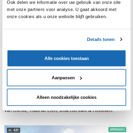
Ook delen we informatie over uw gebruik van onze site
met onze partners voor analyse. U gaat akkoord met
onze cookies als u onze website blijft gebruiken.
Details tonen
Alle cookies toestaan
RETAIL OUTLOOK
30 JUNI 2021
187
Aanpassen
RETAIL OUTLOOK EVENT 2021 | NIEUWE
PREMIUM
BUSINESSMODELLEN
Tijdens het eerste blok van het Retail Outlook Event staat
Alleen noodzakelijke cookies
het thema Nieuwe Businessmodellen centraal, met gasten
van Cheflix, Thuis uit Eten, SmartServant & Heineken.
WEBINARS
421