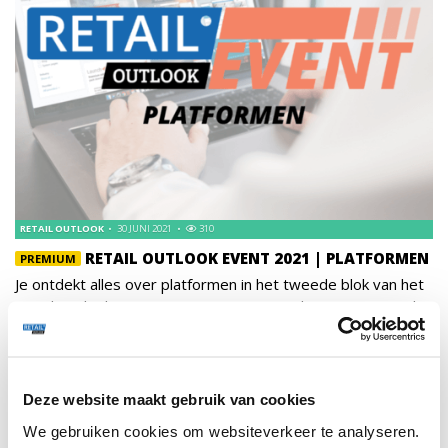
RETAIL OUTLOOK
30 JUNI 2021
310
RETAIL OUTLOOK EVENT 2021 | PLATFORMEN
PREMIUM
Je ontdekt alles over platformen in het tweede blok van het
Retail Outlook Event, met gasten van Wish, NADUVI, Local
Heroes, zolokaal & Zupr.
WEBINARS
187
Deze website maakt gebruik van cookies
We gebruiken cookies om websiteverkeer te analyseren.