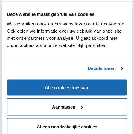
Deze website maakt gebruik van cookies
Albert Heijn en Bloomon testen de komende vier weken
We gebruiken cookies om websiteverkeer te analyseren.
de mogelijkheid tot een samenwerking. Deze test
Ook delen we informatie over uw gebruik van onze site
wordt uitgevoerd in vier verschillende filialen van Albert
met onze partners voor analyse. U gaat akkoord met
Heijn. Er zullen twee verschillende boeketten worden
onze cookies als u onze website blijft gebruiken.
aangeboden: de small en de medium variant. Daarnaast
zijn er ook twee vazen te koop. Na positieve reacties
van de consument wordt de proef mogelijk uitgebreid.
Details tonen
Alle cookies toestaan
VIND IK LEUK
VIND IK LEUK
Aanpassen
DEEL DIT IN JOUW NETWERK
Alleen noodzakelijke cookies