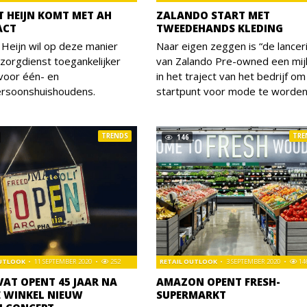
T HEIJN KOMT MET AH
ZALANDO START MET
ACT
TWEEDEHANDS KLEDING
 Heijn wil op deze manier
Naar eigen zeggen is “de lancer
zorgdienst toegankelijker
van Zalando Pre-owned een mijl
voor één- en
in het traject van het bedrijf om
rsoonshuishoudens.
startpunt voor mode te worden
TRENDS
TRE
146
OUTLOOK
11 SEPTEMBER 2020
252
RETAIL OUTLOOK
3 SEPTEMBER 2020
14
VAT OPENT 45 JAAR NA
AMAZON OPENT FRESH-
E WINKEL NIEUW
SUPERMARKT