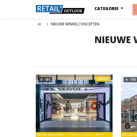
CATEGORIE
NIEUWE WINKELCONCEPTEN
NIEUWE 
TRENDS
181
150
RETAIL OUTLOOK
17 AUGUSTUS 2021
181
RETAIL 