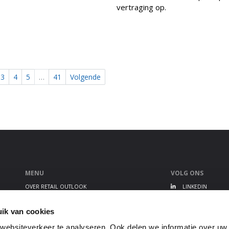
vertraging op.
3
4
5
…
41
Volgende
MENU
VOLG ONS
OVER RETAIL OUTLOOK
LINKEDIN
RETAIL OUTLOOK EVENT
TWITTER
ALGEMENE VOORWAARDEN
YOUTUBE
ik van cookies
PRIVACY STATEMENT
ebsiteverkeer te analyseren. Ook delen we informatie over uw