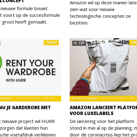
LCONCEPT
Amazon wil op deze manier late
 nieuwe formule bouwt
zien wat voor nieuwe
t voort op de succesformule
technologische concepten ze
r groot heeft gemaakt.
bezitten.
TRENDS
TRE
127
OUTLOOK
31 AUGUSTUS 2020
139
RETAIL OUTLOOK
27 AUGUSTUS 2020
12
NU JE GARDEROBE MET
AMAZON LANCEERT PLATFO
VOOR LUXELABELS
t nieuwe project wil HURR
De lancering voor het platform
zorgen dat klanten hun
stond in mei al op de planning, 
sche voetafdruk verkleinen.
door de coronacrisis liep het pr