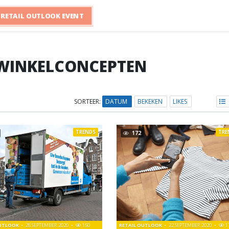
RETAIL OUTLOOK EVENT
WINKELCONCEPTEN
SORTEER:
DATUM
BEKEKEN
LIKES
TRENDS
TRE
172
OUTLOOK
28 SEPTEMBER 2020
150
RETAIL OUTLOOK
22 SEPTEMBER 2020
1