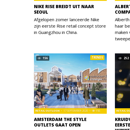
NIKE RISE BREIDT UIT NAAR
ALBER
SEOUL
COMP
Afgelopen zomer lanceerde Nike
Alberth
zijn eerste Rise retail concept store
haar be
in Guangzhou in China.
maken 
tweepe
TRENDS
156
252
RETAIL OUTLOOK
17 SEPTEMBER 2020
156
RETAIL 
AMSTERDAM THE STYLE
KRUID
OUTLETS GAAT OPEN
EERST