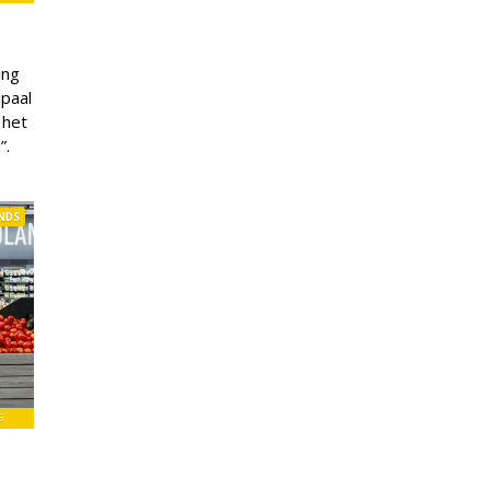
ing
paal
 het
”.
NDS
6