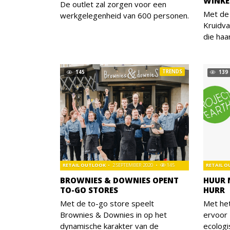
WINKE
De outlet zal zorgen voor een
Met de
werkgelegenheid van 600 personen.
Kruidva
die haa
TRENDS
145
139
RETAIL OUTLOOK
2 SEPTEMBER 2020
145
RETAIL 
BROWNIES & DOWNIES OPENT
HUUR 
TO-GO STORES
HURR
Met de to-go store speelt
Met he
Brownies & Downies in op het
ervoor 
dynamische karakter van de
ecologi