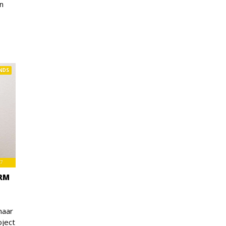
n
NDS
7
RM
maar
oject