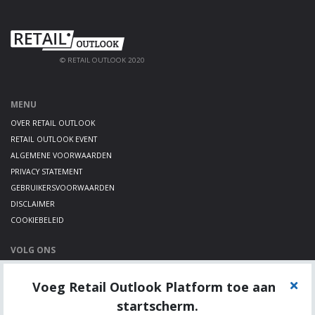
© RETAIL OUTLOOK 2020
MENU
OVER RETAIL OUTLOOK
RETAIL OUTLOOK EVENT
ALGEMENE VOORWAARDEN
PRIVACY STATEMENT
GEBRUIKERSVOORWAARDEN
DISCLAIMER
COOKIEBELEID
VOLG ONS
LINKEDIN
Voeg Retail Outlook Platform toe aan
TWITTER
YOUTUBE
startscherm.