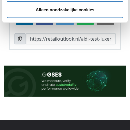
DEEL DIT IN JOUW NETWERK
Alleen noodzakelijke cookies