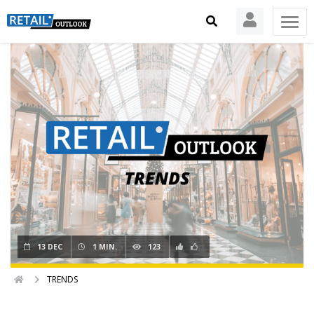
13 DEC
1 MIN.
123
TRENDS