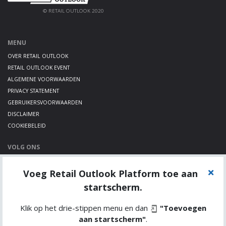
© RETAIL OUTLOOK 2020
MENU
OVER RETAIL OUTLOOK
RETAIL OUTLOOK EVENT
ALGEMENE VOORWAARDEN
PRIVACY STATEMENT
GEBRUIKERSVOORWAARDEN
DISCLAIMER
COOKIEBELEID
VOLG ONS
LINKEDIN
Voeg Retail Outlook Platform toe aan
TWITTER
YOUTUBE
startscherm.
Klik op het drie-stippen menu en dan
"Toevoegen
aan startscherm"
.