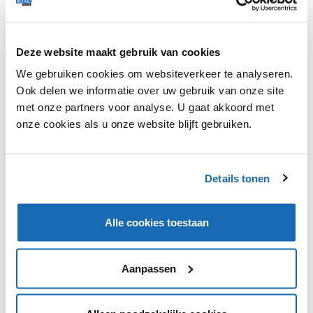
Op 23 oktober opent Amazon in Londen een pop-up
Deze website maakt gebruik van cookies
store. Voor Amazon wordt dit dan de enige fysieke
winkel in Europa. De winkel is volledig gericht op mode
We gebruiken cookies om websiteverkeer te analyseren.
en bestaat uit 3000 vierkant meter. Amazon biedt hier
Ook delen we informatie over uw gebruik van onze site
eigen merken aan, maar ook labels als: Tommy Hilfiger,
met onze partners voor analyse. U gaat akkoord met
Calvin Klein, Filippa K en Vans. Iedere dag wordt de
onze cookies als u onze website blijft gebruiken.
collectie aangepast aan een ander thema. In de winkel
zijn technologieën te vinden als tablets die persoonlijk
advies kunnen geven. De winkel is geopend van 23 tot
27 oktober.
Details tonen
Alle cookies toestaan
VIND IK LEUK
VIND IK LEUK
Aanpassen
DEEL DIT IN JOUW NETWERK