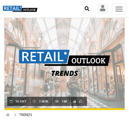
16 OKT
1 MIN.
148
TRENDS