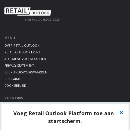
© RETAIL OUTLOOK 2020
MENU
OVER RETAIL OUTLOOK
RETAIL OUTLOOK EVENT
ALGEMENE VOORWAARDEN
PRIVACY STATEMENT
GEBRUIKERSVOORWAARDEN
DISCLAIMER
COOKIEBELEID
VOLG ONS
LINKEDIN
Voeg Retail Outlook Platform toe aan
TWITTER
YOUTUBE
startscherm.