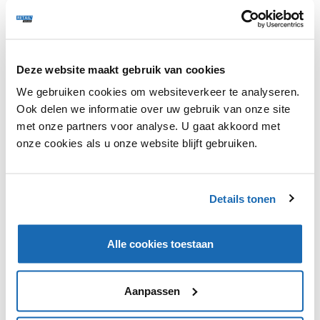
Deze website maakt gebruik van cookies
America Today zal in de tweede helft van dit jaar
We gebruiken cookies om websiteverkeer te analyseren.
beginnen met de implementatie van RFID-technologie.
Ook delen we informatie over uw gebruik van onze site
Tijdens een eerdere pilot (in drie winkels) zag de
met onze partners voor analyse. U gaat akkoord met
retailer zag zijn voorraadnauwkeurigheid stijgen van
onze cookies als u onze website blijft gebruiken.
75% naar 98%. De technologie zal in alle 69 winkels
worden geïmplementeerd en zal meer inzicht geven in
de exacte beschikbaarheid en locatie van elk item,
Details tonen
waardoor omnichannelconcepten zoals click & collect en
ship-from-store mogelijk worden.
Alle cookies toestaan
Aanpassen
VIND IK LEUK
VIND IK LEUK