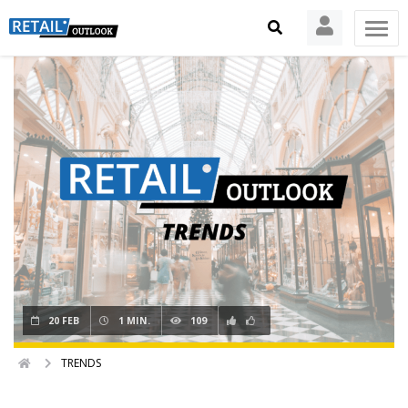
20 FEB
1 MIN.
109
TRENDS