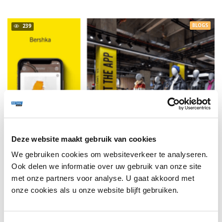
BLOGS
239
Deze website maakt gebruik van cookies
We gebruiken cookies om websiteverkeer te analyseren.
Ook delen we informatie over uw gebruik van onze site
met onze partners voor analyse. U gaat akkoord met
RETAIL OUTLOOK
31 MAART 2020
onze cookies als u onze website blijft gebruiken.
BREAKING BRANDS - LEER VAN BERSHKA, CRISP EN
CARVANA
Raak geïnspireerd door innovatieve concepten die inspelen