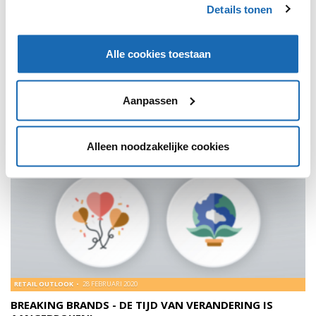
op de verschillende retailtrends voor nu en de toekomst -
Details tonen
welke breaking brands gaan jou inspireren?
Alle cookies toestaan
BLOGS
196
Aanpassen
Alleen noodzakelijke cookies
RETAIL OUTLOOK
28 FEBRUARI 2020
BREAKING BRANDS - DE TIJD VAN VERANDERING IS