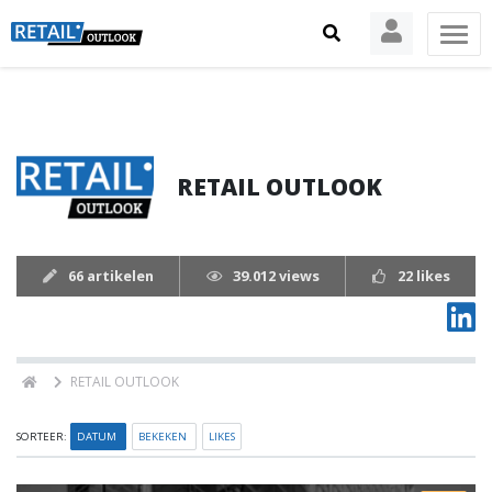
RETAIL OUTLOOK
66 artikelen
39.012 views
22 likes
RETAIL OUTLOOK
SORTEER:
DATUM
BEKEKEN
LIKES