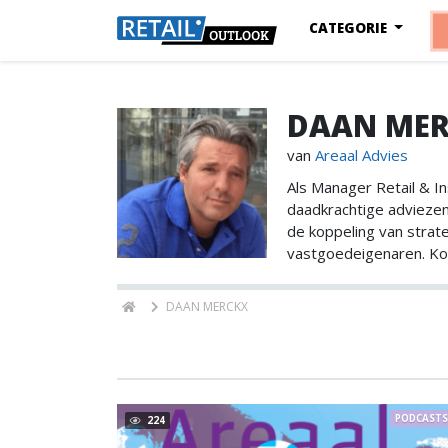
CATEGORIE
DAAN ME
van
Areaal Advies
Als Manager Retail & In
daadkrachtige adviezen 
de koppeling van strat
vastgoedeigenaren. Ko
DAAN MERCKX
PODCAST
224