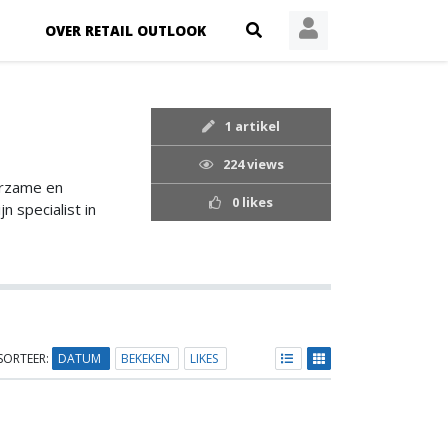
OVER RETAIL OUTLOOK
1 artikel
224 views
urzame en
0 likes
 specialist in
SORTEER:
DATUM
BEKEKEN
LIKES