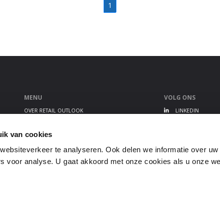
1
MENU
VOLG ONS
OVER RETAIL OUTLOOK
LINKEDIN
RETAIL OUTLOOK EVENT
TWITTER
ALGEMENE VOORWAARDEN
YOUTUBE
ik van cookies
PRIVACY STATEMENT
ebsiteverkeer te analyseren. Ook delen we informatie over uw
GEBRUIKERSVOORWAARDEN
s voor analyse. U gaat akkoord met onze cookies als u onze webs
DISCLAIMER
COOKIEBELEID