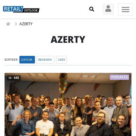
AZERTY
AZERTY
SORTEER:
DATUM
BEKEKEN
LIKES
PODCASTS
445