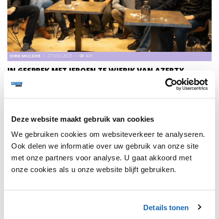
DIRK MULDER
27 JULI 2021
445
IN GESPREK MET JEROEN TE WIERIK VAN AZERTY
ING Sector Banker Dirk Mulder gaat in gesprek met Jeroen
te Wierik, directeur en mede-oprichter van Azerty over de
belangrijkste trends in de e-commerce branche en de
impact daarvan op zijn bedrijf.
Deze website maakt gebruik van cookies
We gebruiken cookies om websiteverkeer te analyseren.
Ook delen we informatie over uw gebruik van onze site
met onze partners voor analyse. U gaat akkoord met
onze cookies als u onze website blijft gebruiken.
1
Details tonen