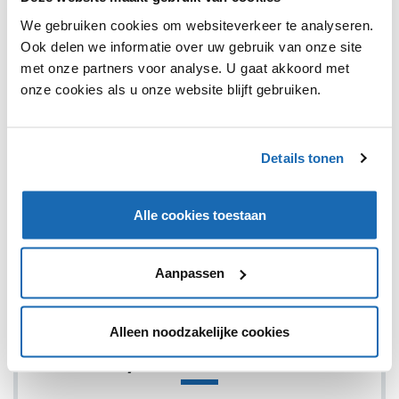
We gebruiken cookies om websiteverkeer te analyseren.
Ook delen we informatie over uw gebruik van onze site
met onze partners voor analyse. U gaat akkoord met
onze cookies als u onze website blijft gebruiken.
RETAIL OUTLOOK
22 FEBRUARI 2022
112
ONLY LANCEERT EIGEN SCHOENENLIJN
Modemerk Only voegt het sublabel Only Shoes toe aan het
Details tonen
assortiment.
Alle cookies toestaan
1
Aanpassen
Alleen noodzakelijke cookies
SHARE, LEARN & CONNECT!