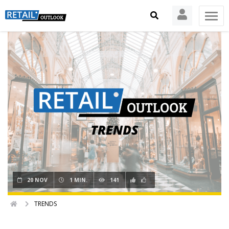
20 NOV
1 MIN.
141
TRENDS