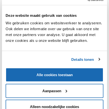
In de aanloop naar kerst is Blokker een samenwerking
Deze website maakt gebruik van cookies
aangegaan met kinderboekenillustrator Thé Tjong-
We gebruiken cookies om websiteverkeer te analyseren.
Khing. Hij ontwierp voor Blokker een productlijn die
Ook delen we informatie over uw gebruik van onze site
bestaat uit onder andere schaaltjes, kussentjes en
met onze partners voor analyse. U gaat akkoord met
opbergblikken. Blokker richt zich ook op de
onze cookies als u onze website blijft gebruiken.
kerstkaarten- en zegels. Kerstkaarten kunnen in een
speciale brievenbus afgeleverd worden in de Blokker-
winkels en bij aankoop van een vel kerstzegels wordt er
25 cent aan Pink Ribbon gedoneerd.
Details tonen
Alle cookies toestaan
VIND IK LEUK
VIND IK LEUK
Aanpassen
DEEL DIT IN JOUW NETWERK
Alleen noodzakelijke cookies