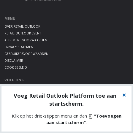
MENU
OVER RETAIL OUTLOOK
RETAIL OUTLOOK EVENT
ALGEMENE VOORWAARDEN
PRIVACY STATEMENT
GEBRUIKERSVOORWAARDEN
DISCLAIMER
COOKIEBELEID
VOLG ONS
LINKEDIN
Voeg Retail Outlook Platform toe aan
TWITTER
YOUTUBE
startscherm.
Klik op het drie-stippen menu en dan
"Toevoegen
aan startscherm"
.