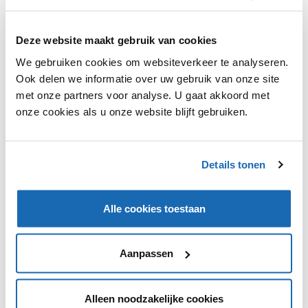
Deze website maakt gebruik van cookies
We gebruiken cookies om websiteverkeer te analyseren.
Ook delen we informatie over uw gebruik van onze site
Bloomon bood voorheen alleen een
met onze partners voor analyse. U gaat akkoord met
bloemenabonnement aan, maar biedt nu ook een los
onze cookies als u onze website blijft gebruiken.
boeket aan. Dit losse bloemenboeket is speciaal voor
Moederdag. De bos bloemen wordt tot 11 mei
verkocht.
Details tonen
Alle cookies toestaan
VIND IK LEUK
VIND IK LEUK
Aanpassen
DEEL DIT IN JOUW NETWERK
Alleen noodzakelijke cookies