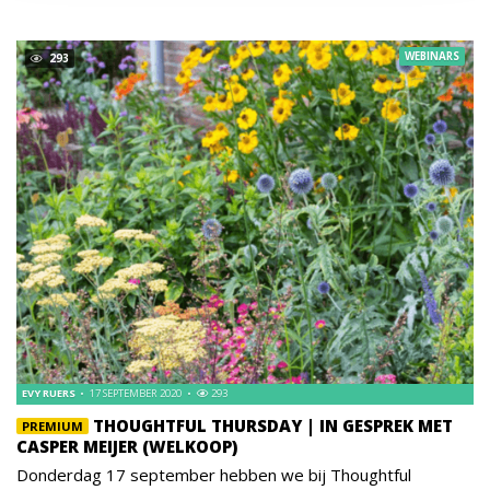
WEBINARS
293
EVY RUERS
17 SEPTEMBER 2020
293
THOUGHTFUL THURSDAY | IN GESPREK MET
PREMIUM
CASPER MEIJER (WELKOOP)
Donderdag 17 september hebben we bij Thoughtful