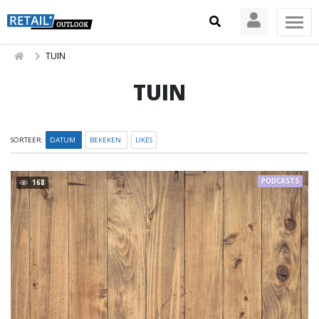
TUIN
TUIN
SORTEER:
DATUM
BEKEKEN
LIKES
PODCASTS
168