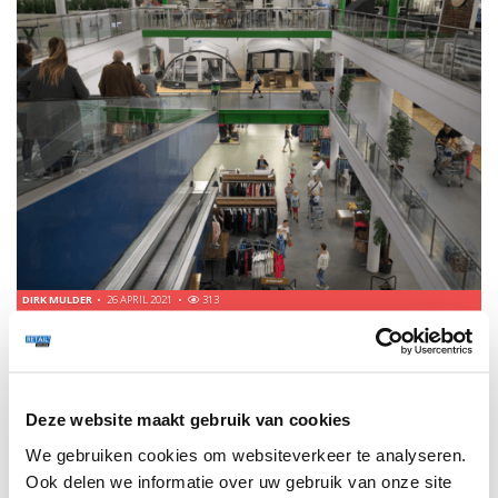
DIRK MULDER
26 APRIL 2021
313
KAMPEER EN TUIN BELEVING IN WINTERSWIJK
ING Sector Banker Dirk Mulder ging op bezoek bij Obelink in
Winterswijk: een winkel van ruim 72.000 m2 waar men alles
verkoopt voor kamperen en tuin, zoals campers, tenten en
Deze website maakt gebruik van cookies
tuinsets.
We gebruiken cookies om websiteverkeer te analyseren.
Ook delen we informatie over uw gebruik van onze site