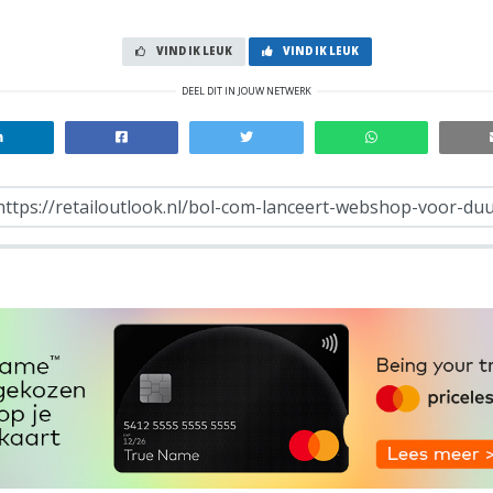
VIND IK LEUK
VIND IK LEUK
DEEL DIT IN JOUW NETWERK