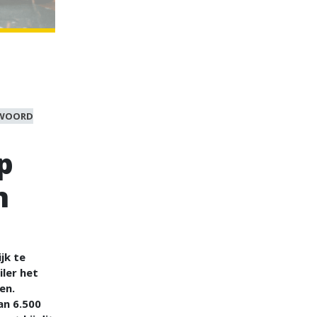
WOORD
p
n
jk te
ler het
en.
an 6.500