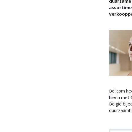
duurzame a
assortime
verkooppa
Bol.com hee
hierin met
België bije
duurzaamhe