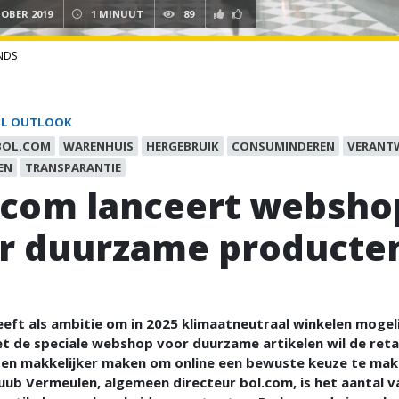
TOBER 2019
1 MINUUT
89
NDS
IL OUTLOOK
BOL.COM
WARENHUIS
HERGEBRUIK
CONSUMINDEREN
VERANT
EN
TRANSPARANTIE
.com lanceert websho
r duurzame producte
eft als ambitie om in 2025 klimaatneutraal winkelen mogeli
 de speciale webshop voor duurzame artikelen wil de retai
ten makkelijker maken om online een bewuste keuze te mak
ub Vermeulen, algemeen directeur bol.com, is het aantal v