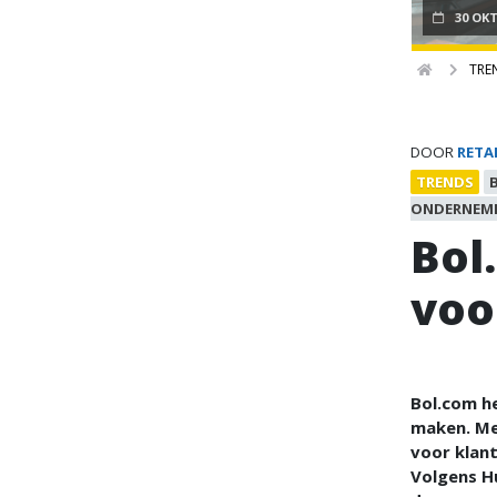
30 OK
TRE
DOOR
RETA
TRENDS
ONDERNEM
Bol
voo
Bol.com he
maken. Met
voor klan
Volgens Hu