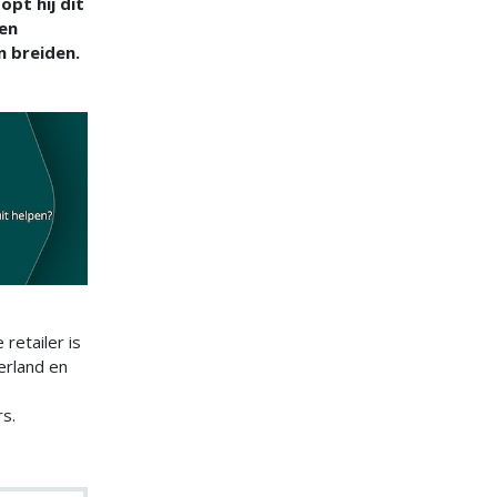
pt hij dit
en
 breiden.
retailer is
erland en
s.