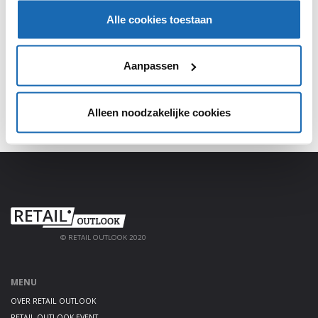
Alle cookies toestaan
Meld je aan, deel jouw kennis en haal alles uit het
platform!
Aanpassen
AANMELDEN
Alleen noodzakelijke cookies
© RETAIL OUTLOOK 2020
MENU
OVER RETAIL OUTLOOK
RETAIL OUTLOOK EVENT