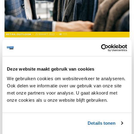
RETAIL OUTLOOK
25 MAART 2022
111
OMODA OPENT HAAR EERSTE FASHION BOUTIQUE ÉN
HOTEL
Vanaf 1 april krijgt fashionretailer Omoda haar eerste
boutique hotel genaamd Cozy Pillow in Utrecht.
Deze website maakt gebruik van cookies
We gebruiken cookies om websiteverkeer te analyseren.
Ook delen we informatie over uw gebruik van onze site
met onze partners voor analyse. U gaat akkoord met
1
onze cookies als u onze website blijft gebruiken.
Details tonen
SHARE, LEARN & CONNECT!