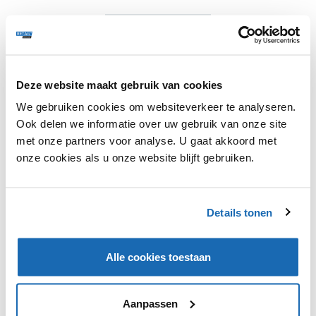
Deze website maakt gebruik van cookies
We gebruiken cookies om websiteverkeer te analyseren.
Ook delen we informatie over uw gebruik van onze site
De Britse National Health Service (NHS) wil extra
met onze partners voor analyse. U gaat akkoord met
korting gaan verlenen aan klanten met een gezonde
onze cookies als u onze website blijft gebruiken.
levensstijl. Door middel van een app kunnen klanten
gezondheidsoefeningen bijhouden en hiermee extra
korting ontvangen bij aangesloten supermarkten. Het
Details tonen
voorstel is onderdeel van een groter plan waarbij er
fietsen weggegeven worden bij het aankopen van een
huis en hardloopsessies worden geregistreerd.
Alle cookies toestaan
Aanpassen