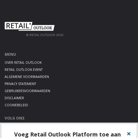
© RETAIL OUTLOOK 2020
MENU
OVER RETAIL OUTLOOK
RETAIL OUTLOOK EVENT
ALGEMENE VOORWAARDEN
PRIVACY STATEMENT
GEBRUIKERSVOORWAARDEN
DISCLAIMER
COOKIEBELEID
VOLG ONS
LINKEDIN
Voeg Retail Outlook Platform toe aan
TWITTER