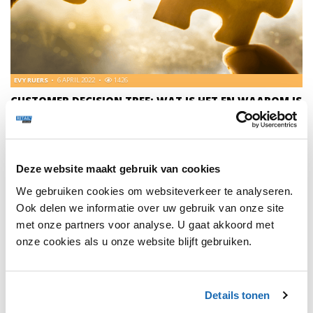
EVY RUERS
6 APRIL 2022
1426
CUSTOMER DECISION TREE: WAT IS HET EN WAAROM IS
HET BELANGRIJK?
Hoe maken klanten een keuze voor een bepaald product?
Dit achterhaal je gemakkelijk met de Customer Decision
Tree. Ontdek er meer over in deze blog.
Deze website maakt gebruik van cookies
We gebruiken cookies om websiteverkeer te analyseren.
Ook delen we informatie over uw gebruik van onze site
met onze partners voor analyse. U gaat akkoord met
onze cookies als u onze website blijft gebruiken.
1
Details tonen