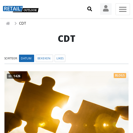
CDT
CDT
SORTEER:
DATUM
BEKEKEN
LIKES
BLOGS
1426