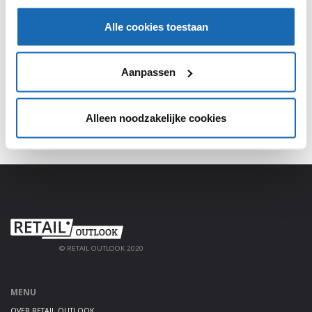
SHARE, LEARN & CONNECT!
Alle cookies toestaan
Meld je aan, deel jouw kennis en haal alles uit het
platform!
Aanpassen
AANMELDEN
Alleen noodzakelijke cookies
© RETAIL OUTLOOK 2020
MENU
OVER RETAIL OUTLOOK