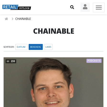
CHAINABLE
CHAINABLE
SORTEER:
DATUM
BEKEKEN
LIKES
PODCASTS
230