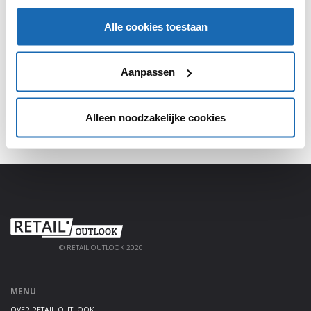
SHARE, LEARN & CONNECT!
Alle cookies toestaan
Meld je aan, deel jouw kennis en haal alles uit het
platform!
Aanpassen
AANMELDEN
Alleen noodzakelijke cookies
© RETAIL OUTLOOK 2020
MENU
OVER RETAIL OUTLOOK