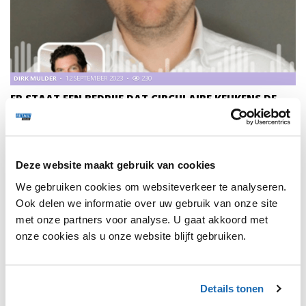
DIRK MULDER
12 SEPTEMBER 2023
230
ER STAAT EEN BEDRIJF DAT CIRCULAIRE KEUKENS DE
STANDAARD MAAKT!
ING Sector Banker Trade en Retail Dirk Mulder gaat in
gesprek met Cees van Nispen en Simon Rombouts,
medeoprichters van Chainable.
Deze website maakt gebruik van cookies
We gebruiken cookies om websiteverkeer te analyseren.
Ook delen we informatie over uw gebruik van onze site
met onze partners voor analyse. U gaat akkoord met
onze cookies als u onze website blijft gebruiken.
1
Details tonen