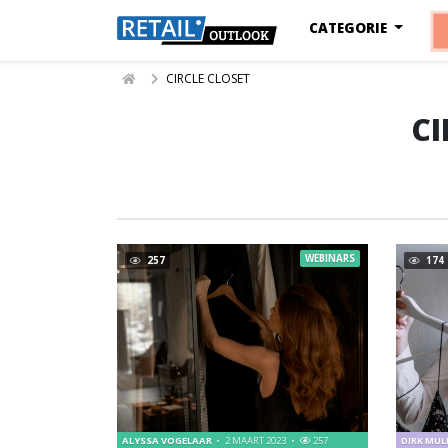
CATEGORIE
CIRCLE CLOSET
CI
WEBINARS
257
174
ALYSSA VOGELAAR
2 MAART 2023
257
DIRK MU