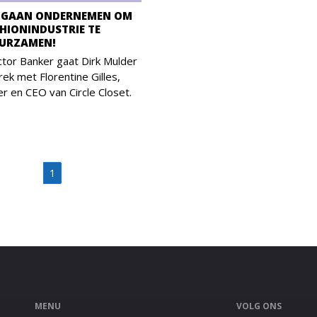
N GAAN ONDERNEMEN OM
SHIONINDUSTRIE TE
URZAMEN!
tor Banker gaat Dirk Mulder
rek met Florentine Gilles,
er en CEO van Circle Closet.
1
MENU
VOLG ONS