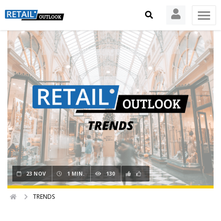
23 NOV
1 MIN.
130
TRENDS