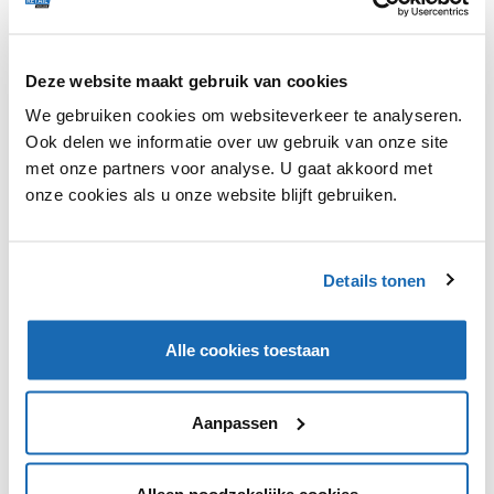
Deze website maakt gebruik van cookies
Aanstaande vrijdag lanceert Coolblue zijn nieuwe
We gebruiken cookies om websiteverkeer te analyseren.
winkelconcept in Amsterdam. Het concern breidt zijn
Ook delen we informatie over uw gebruik van onze site
bestaande winkel aan de Gustav Mahlerlaan op de
met onze partners voor analyse. U gaat akkoord met
Amsterdamse Zuidas fors uit. De nieuwe XXL-winkel
onze cookies als u onze website blijft gebruiken.
wordt maar liefst vijf keer zo groot als de bestaande
winkel en is ingericht in verschillende werelden waar
klanten meer dan duizend producten kunnen
uitproberen.
Details tonen
Alle cookies toestaan
VIND IK LEUK
VIND IK LEUK
Aanpassen
DEEL DIT IN JOUW NETWERK