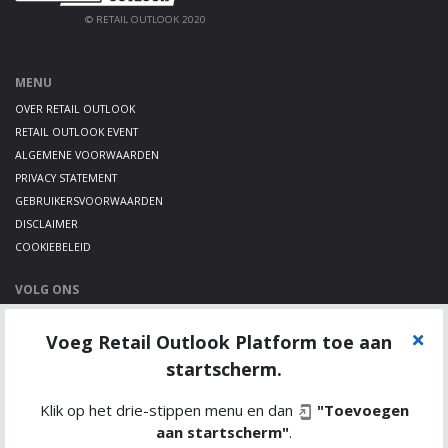
© RETAIL OUTLOOK 2020
MENU
OVER RETAIL OUTLOOK
RETAIL OUTLOOK EVENT
ALGEMENE VOORWAARDEN
PRIVACY STATEMENT
GEBRUIKERSVOORWAARDEN
DISCLAIMER
COOKIEBELEID
VOLG ONS
LINKEDIN
Voeg Retail Outlook Platform toe aan
TWITTER
YOUTUBE
startscherm.
Klik op het drie-stippen menu en dan
"Toevoegen
aan startscherm"
.