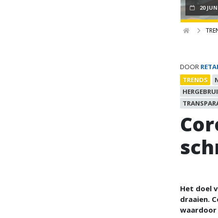
20 JUN
TRE
DOOR
RETA
TRENDS
HERGEBRU
TRANSPAR
Cor
sch
Het doel v
draaien. 
waardoor d