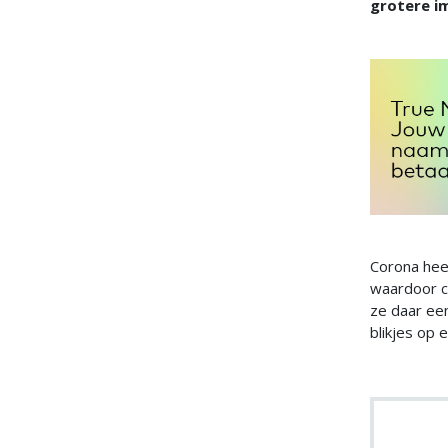
grotere i
Corona heef
waardoor c
ze daar een
blikjes op 