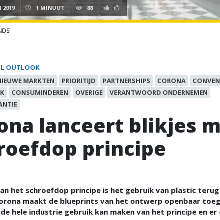
I 2019
1 MINUUT
88
NDS
IL OUTLOOK
NIEUWE MARKTEN
PRIORITIJD
PARTNERSHIPS
CORONA
CONVEN
IK
CONSUMINDEREN
OVERIGE
VERANTWOORD ONDERNEMEN
ANTIE
ona lanceert blikjes 
roefdop principe
an het schroefdop principe is het gebruik van plastic terug
Corona maakt de blueprints van het ontwerp openbaar toega
e hele industrie gebruik kan maken van het principe en er