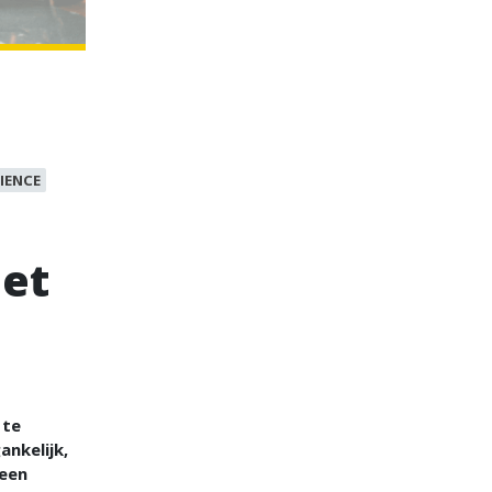
IENCE
met
 te
nkelijk,
 een