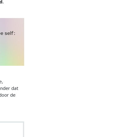
d.
e,
nder dat
 door de