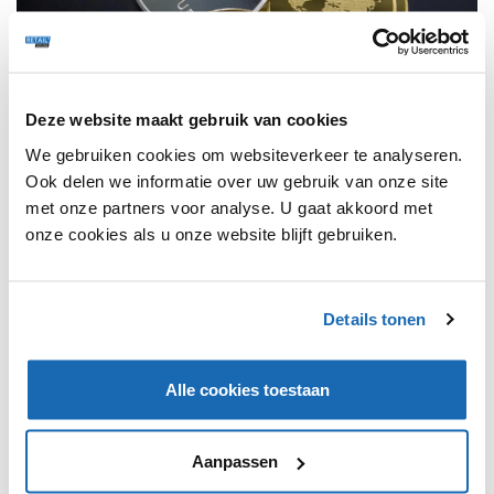
Deze website maakt gebruik van cookies
We gebruiken cookies om websiteverkeer te analyseren.
Ook delen we informatie over uw gebruik van onze site
met onze partners voor analyse. U gaat akkoord met
RETAIL OUTLOOK
16 DECEMBER 2021
139
onze cookies als u onze website blijft gebruiken.
DE EERSTE CRYPTOWINKEL VAN NEDERLAND IS
GEOPEND
Het bedrijf Coinmerce heeft de eerste cryptowinkel van
Details tonen
Nederland geopend. Hiermee wil Coinmerce het investeren
in cryptovaluta begrijpelijk, veilig en toegankelijk maken.
Alle cookies toestaan
TRENDS
365
Aanpassen