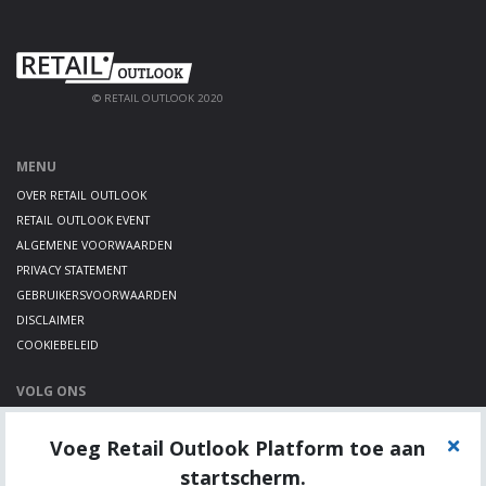
© RETAIL OUTLOOK 2020
MENU
OVER RETAIL OUTLOOK
RETAIL OUTLOOK EVENT
ALGEMENE VOORWAARDEN
PRIVACY STATEMENT
GEBRUIKERSVOORWAARDEN
DISCLAIMER
COOKIEBELEID
VOLG ONS
LINKEDIN
Voeg Retail Outlook Platform toe aan
TWITTER
YOUTUBE
startscherm.