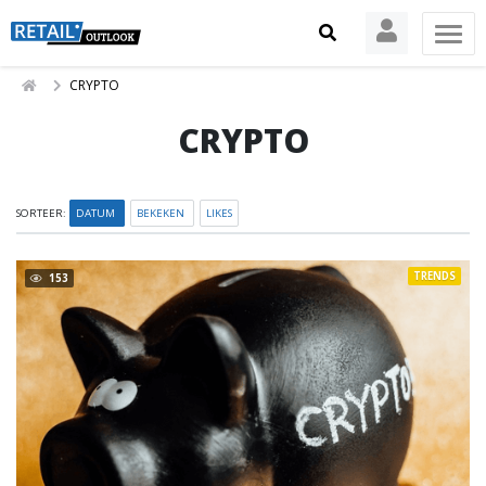
CRYPTO
CRYPTO
SORTEER:
DATUM
BEKEKEN
LIKES
TRENDS
153