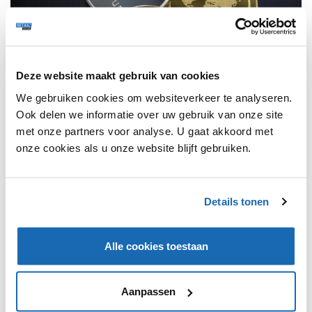
Deze website maakt gebruik van cookies
We gebruiken cookies om websiteverkeer te analyseren.
Ook delen we informatie over uw gebruik van onze site
met onze partners voor analyse. U gaat akkoord met
RETAIL OUTLOOK
16 DECEMBER 2021
139
onze cookies als u onze website blijft gebruiken.
DE EERSTE CRYPTOWINKEL VAN NEDERLAND IS
GEOPEND
Het bedrijf Coinmerce heeft de eerste cryptowinkel van
Details tonen
Nederland geopend. Hiermee wil Coinmerce het investeren
in cryptovaluta begrijpelijk, veilig en toegankelijk maken.
Alle cookies toestaan
TRENDS
365
Aanpassen