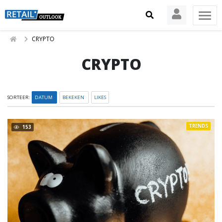
CRYPTO
CRYPTO
SORTEER:
DATUM
BEKEKEN
LIKES
TRENDS
153