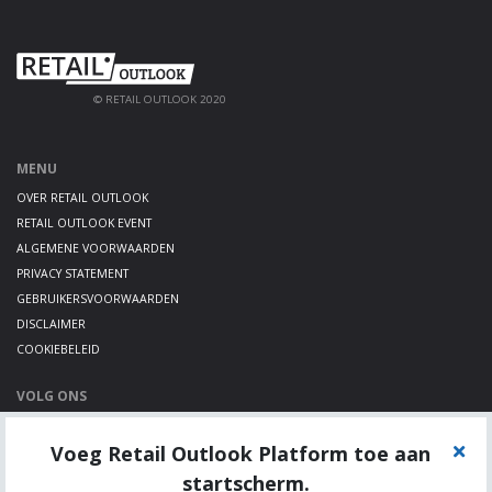
© RETAIL OUTLOOK 2020
MENU
OVER RETAIL OUTLOOK
RETAIL OUTLOOK EVENT
ALGEMENE VOORWAARDEN
PRIVACY STATEMENT
GEBRUIKERSVOORWAARDEN
DISCLAIMER
COOKIEBELEID
VOLG ONS
LINKEDIN
Voeg Retail Outlook Platform toe aan
TWITTER
YOUTUBE
startscherm.