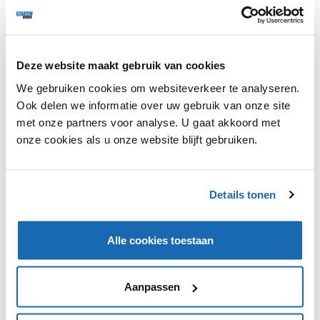
Deze website maakt gebruik van cookies
Decathlon heeft een nieuw platform geïntroduceerd
voor tweedehands kleding. Het platform heet Second
We gebruiken cookies om websiteverkeer te analyseren.
Use en is voor Duitse consumenten beschikbaar. Duitse
Ook delen we informatie over uw gebruik van onze site
consumenten met een Decathlon-account kunnen hun
met onze partners voor analyse. U gaat akkoord met
gebruikte sportartikelen verkopen via de website. Tot
onze cookies als u onze website blijft gebruiken.
nu toe verkocht Decathlon alleen tweedehands kleding
via de speciale Trocathlon evenementen in fysieke
winkels. Vanaf nu kunnen Duitse consumenten dus ook
zelf via het internet tweedehands kleding kopen en
Details tonen
verkopen.
Alle cookies toestaan
Aanpassen
VIND IK LEUK
VIND IK LEUK
DEEL DIT IN JOUW NETWERK