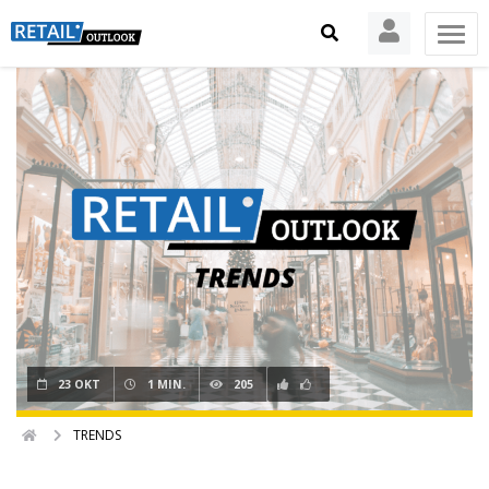
23 OKT
1 MIN.
205
TRENDS