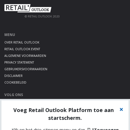
© RETAIL OUTLOOK 2020
MENU
OVER RETAIL OUTLOOK
RETAIL OUTLOOK EVENT
ALGEMENE VOORWAARDEN
PRIVACY STATEMENT
GEBRUIKERSVOORWAARDEN
DISCLAIMER
COOKIEBELEID
VOLG ONS
LINKEDIN
Voeg Retail Outlook Platform toe aan
TWITTER
YOUTUBE
startscherm.
Klik op het drie-stippen menu en dan
"Toevoegen