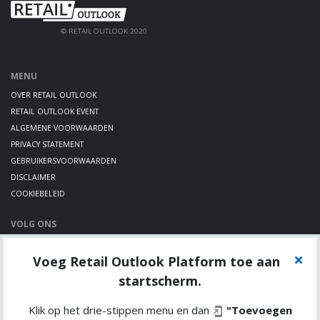
© RETAIL OUTLOOK 2020
MENU
OVER RETAIL OUTLOOK
RETAIL OUTLOOK EVENT
ALGEMENE VOORWAARDEN
PRIVACY STATEMENT
GEBRUIKERSVOORWAARDEN
DISCLAIMER
COOKIEBELEID
VOLG ONS
LINKEDIN
Voeg Retail Outlook Platform toe aan
TWITTER
YOUTUBE
startscherm.
Klik op het drie-stippen menu en dan
"Toevoegen