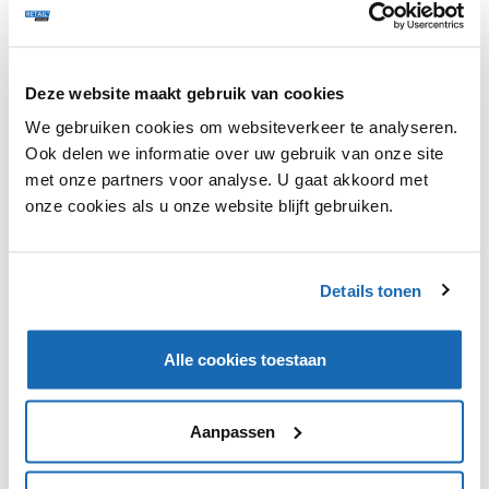
DHL Express breidt zijn City-Hub-concept voor groene
Deze website maakt gebruik van cookies
binnenstedelijke distributie uit met elektrische pick-up
We gebruiken cookies om websiteverkeer te analyseren.
trucks, genaamd Cubivans. De Cubivans bevatten
Ook delen we informatie over uw gebruik van onze site
afneembare Cubicontainers met een inhoud van 1
met onze partners voor analyse. U gaat akkoord met
kubieke meter. Deze Cubicontainers worden van
onze cookies als u onze website blijft gebruiken.
tevoren geladen en vervoerd naar de stad, waarna ze
overgaan op bezorgfietsen of elektrische bezorgauto's.
Er kunnen tot drie containers tegelijkertijd worden
vervoerd. Een pilot van dit concept zal starten in Den
Details tonen
Haag.
Alle cookies toestaan
Aanpassen
VIND IK LEUK
VIND IK LEUK
DEEL DIT IN JOUW NETWERK