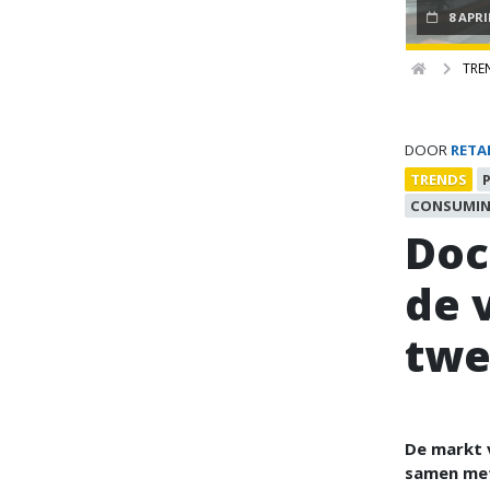
8 APRI
TRE
DOOR
RETA
TRENDS
CONSUMIN
Doc
de 
twe
De markt 
samen met