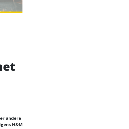
met
er andere
olgens H&M