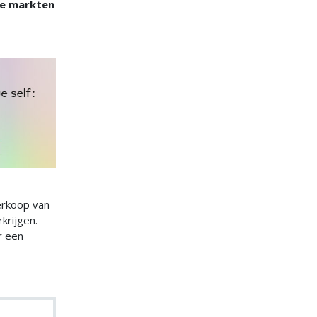
re markten
erkoop van
krijgen.
r een