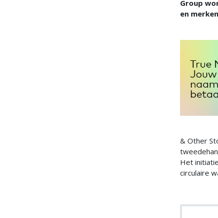
Group word
en merken
& Other St
tweedehands
Het initiat
circulaire 