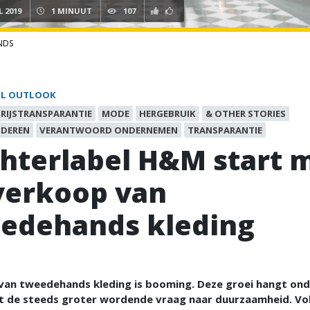
L 2019
1 MINUUT
107
NDS
IL OUTLOOK
PRIJSTRANSPARANTIE
MODE
HERGEBRUIK
& OTHER STORIES
DEREN
VERANTWOORD ONDERNEMEN
TRANSPARANTIE
hterlabel H&M start 
verkoop van
edehands kleding
van tweedehands kleding is booming. Deze groei hangt ond
 de steeds groter wordende vraag naar duurzaamheid. V