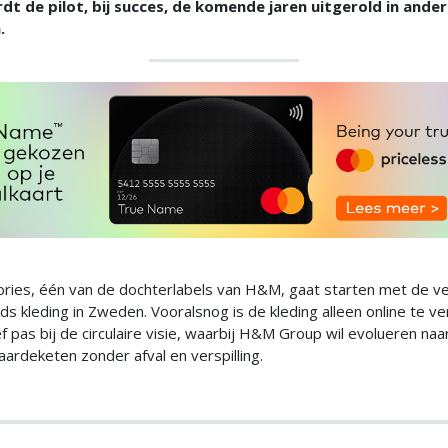
t de pilot, bij succes, de komende jaren uitgerold in ande
.
ories, één van de dochterlabels van H&M, gaat starten met de v
 kleding in Zweden. Vooralsnog is de kleding alleen online te ver
ief pas bij de circulaire visie, waarbij H&M Group wil evolueren naa
waardeketen zonder afval en verspilling.