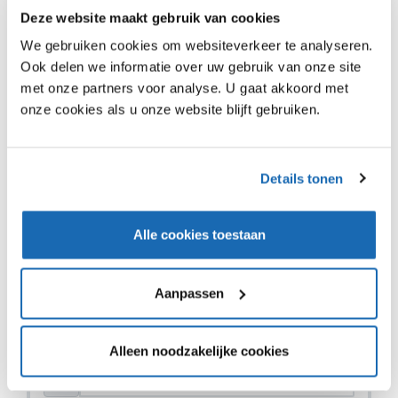
Deze website maakt gebruik van cookies
Dunkin’ Donuts komt met een rijdende winkel. Dunkin’
We gebruiken cookies om websiteverkeer te analyseren.
Donuts merkte dat er veel vraag is naar zijn donuts en
Ook delen we informatie over uw gebruik van onze site
koffie op evenementen, beurzen en festivals. Om op
deze vraag in te spelen lanceert Dunkin’ Donuts een
met onze partners voor analyse. U gaat akkoord met
rijdende pop-up winkel. De mobile store is vanaf 12 april
onze cookies als u onze website blijft gebruiken.
beschikbaar om te boeken. De store kan geboekt
worden voor winkelcentra, evenementen en festivals.
Details tonen
Alle cookies toestaan
VIND IK LEUK
VIND IK LEUK
DEEL DIT IN JOUW NETWERK
Aanpassen
Alleen noodzakelijke cookies