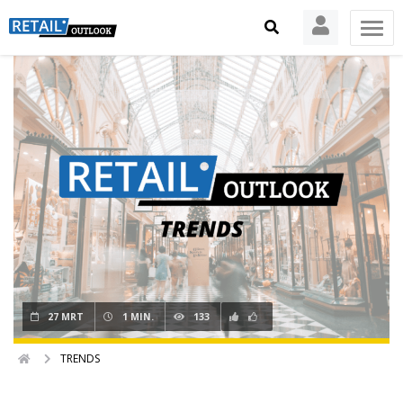
27 MRT
1 MIN.
133
TRENDS