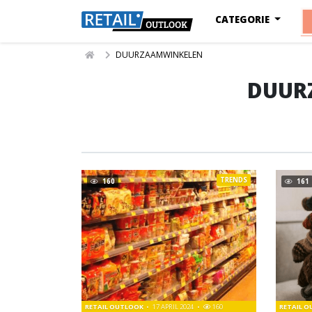
CATEGORIE
DUURZAAMWINKELEN
DUUR
TRENDS
160
161
RETAIL OUTLOOK
17 APRIL 2024
160
RETAIL 