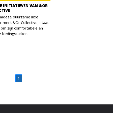
E INITIATIEVEN VAN &OR
CTIVE
nadese duurzame luxe
r merk &Or Collective, staat
 om zijn comfortabele en
le kledingstukken.
1