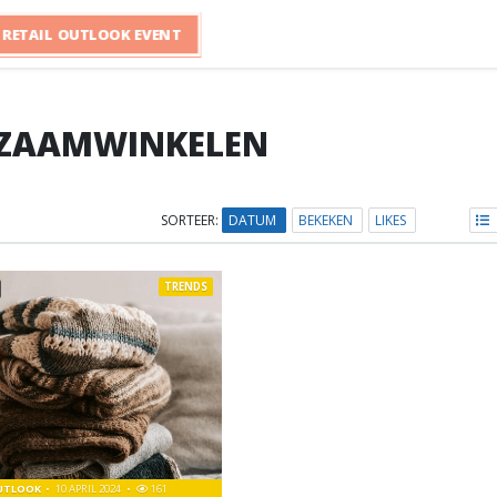
RETAIL OUTLOOK EVENT
ZAAMWINKELEN
SORTEER:
DATUM
BEKEKEN
LIKES
TRENDS
OUTLOOK
10 APRIL 2024
161