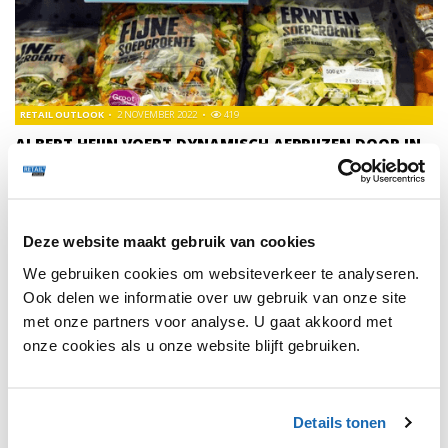
RETAIL OUTLOOK
2 NOVEMBER 2022
419
ALBERT HEIJN VOERT DYNAMISCH AFPRIJZEN DOOR IN
ALLE WINKELS
In alle winkels van Albert Heijn kunnen klanten vanaf vandaag
producten kopen met kortingen oplopend van 25%, 40% tot
70%.
Deze website maakt gebruik van cookies
We gebruiken cookies om websiteverkeer te analyseren.
Ook delen we informatie over uw gebruik van onze site
met onze partners voor analyse. U gaat akkoord met
onze cookies als u onze website blijft gebruiken.
1
Details tonen