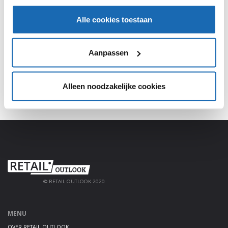
SHARE, LEARN & CONNECT!
Alle cookies toestaan
Meld je aan, deel jouw kennis en haal alles uit het
platform!
Aanpassen
AANMELDEN
Alleen noodzakelijke cookies
© RETAIL OUTLOOK 2020
MENU
OVER RETAIL OUTLOOK