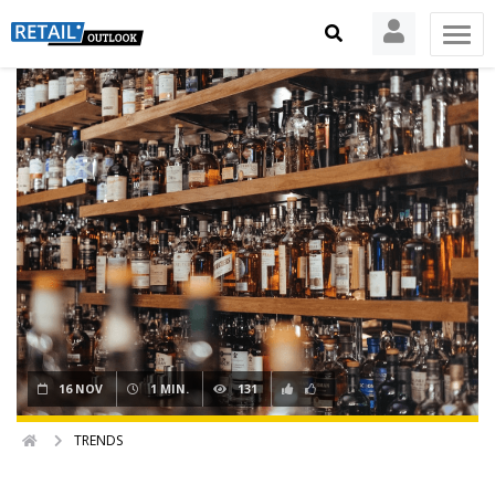
16 NOV
1 MIN.
131
TRENDS