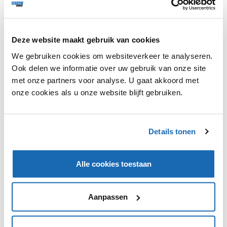
Deze website maakt gebruik van cookies
We gebruiken cookies om websiteverkeer te analyseren.
Ben Bijnens, directeur van Coca-Cola Nederland, heeft
hoge verwachtingen van de introductie: ‘De hard seltzer
Ook delen we informatie over uw gebruik van onze site
is de afgelopen jaren exponentieel gegroeid in de VS en
met onze partners voor analyse. U gaat akkoord met
inmiddels begint deze categorie ook terrein te winnen in
onze cookies als u onze website blijft gebruiken.
Europa. Met onze kracht en kennis van marketing
denken we ook een succes te kunnen maken van Topo
Chico Hard Seltzer in Nederland.'
Details tonen
Alle cookies toestaan
VIND IK LEUK
VIND IK LEUK
Aanpassen
DEEL DIT IN JOUW NETWERK