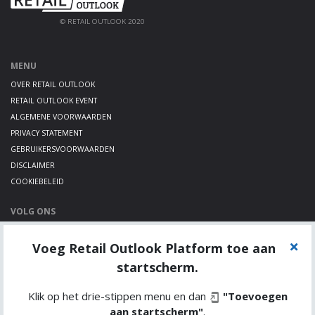
© RETAIL OUTLOOK 2020
MENU
OVER RETAIL OUTLOOK
RETAIL OUTLOOK EVENT
ALGEMENE VOORWAARDEN
PRIVACY STATEMENT
GEBRUIKERSVOORWAARDEN
DISCLAIMER
COOKIEBELEID
VOLG ONS
LINKEDIN
Voeg Retail Outlook Platform toe aan
TWITTER
YOUTUBE
startscherm.
Klik op het drie-stippen menu en dan
"Toevoegen
aan startscherm"
.