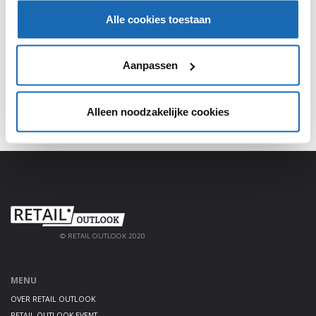
Alle cookies toestaan
Meld je aan, deel jouw kennis en haal alles uit het
platform!
Aanpassen
AANMELDEN
Alleen noodzakelijke cookies
© RETAIL OUTLOOK 2020
MENU
OVER RETAIL OUTLOOK
RETAIL OUTLOOK EVENT