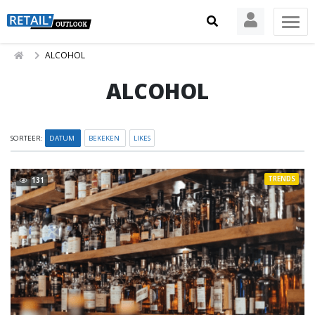
ALCOHOL
ALCOHOL
SORTEER:
DATUM
BEKEKEN
LIKES
TRENDS
131