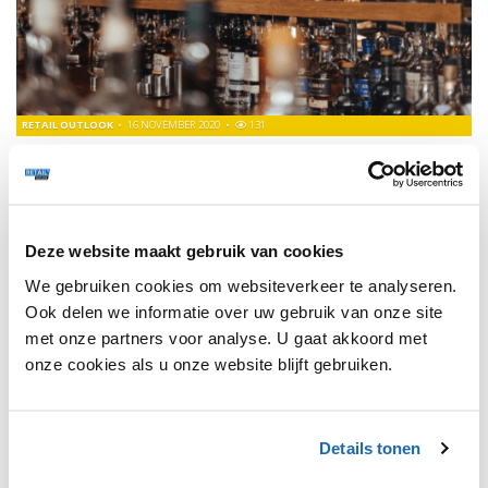
RETAIL OUTLOOK
16 NOVEMBER 2020
131
EERSTE ALCOHOLHOUDEND DRANKJE VOOR COCA-
COLA NEDERLAND
De Nederlandse tak van Coca-Cola komt voor het eerst met
een merk in de categorie alcoholhoudende dranken.
Deze website maakt gebruik van cookies
We gebruiken cookies om websiteverkeer te analyseren.
Ook delen we informatie over uw gebruik van onze site
met onze partners voor analyse. U gaat akkoord met
1
onze cookies als u onze website blijft gebruiken.
Details tonen
SHARE, LEARN & CONNECT!