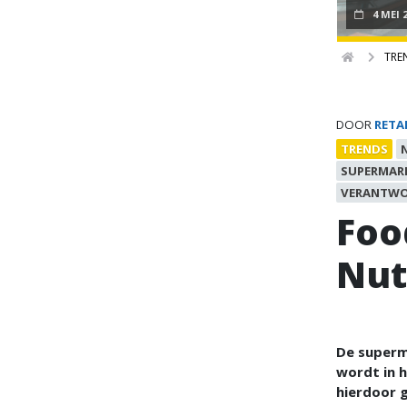
4 MEI 
TRE
DOOR
RETA
TRENDS
SUPERMAR
VERANTWO
Foo
Nut
De superm
wordt in 
hierdoor 