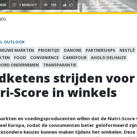
2020
1 MINUUT
135
NDS
IL OUTLOOK
NIEUWE MARKTEN
PRIORITIJD
DANONE
PARTNERSHIPS
NESTLÉ
KTEN
FOOD
CONVENIENCE
CARREFOUR
AHOLD DELHAIZE
ORD ONDERNEMEN
TRANSPARANTIE
dketens strijden voor
ri-Score in winkels
arkten en voedingsproducenten willen dat de Nutri-Score 
heel Europa, zodat de consumenten beter geïnformeerd zijn
gezondere keuzes kunnen maken tijdens het winkelen. Deze 