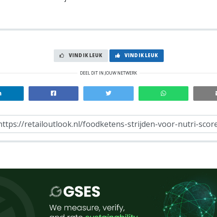
VIND IK LEUK
VIND IK LEUK
DEEL DIT IN JOUW NETWERK