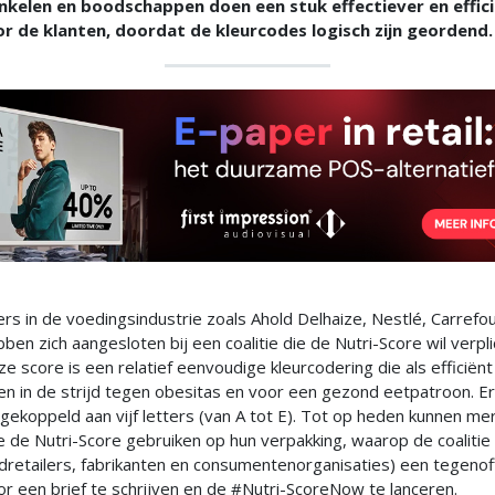
nkelen en boodschappen doen een stuk effectiever en effic
 de klanten, doordat de kleurcodes logisch zijn geordend.
rs in de voedingsindustrie zoals Ahold Delhaize, Nestlé, Carrefo
en zich aangesloten bij een coalitie die de Nutri-Score wil verpli
e score is een relatief eenvoudige kleurcodering die als efficiënt
en in de strijd tegen obesitas en voor een gezond eetpatroon. E
n gekoppeld aan vijf letters (van A tot E). Tot op heden kunnen me
e de Nutri-Score gebruiken op hun verpakking, waarop de coaliti
dretailers, fabrikanten en consumentenorganisaties) een tegenof
r een brief te schrijven en de #Nutri-ScoreNow te lanceren.