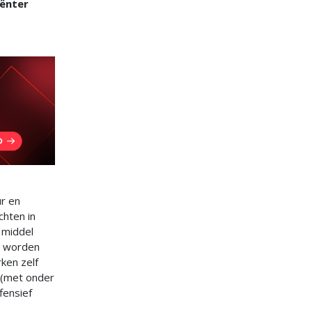
iënter
ur en
chten in
 middel
r worden
rken zelf
e (met onder
fensief