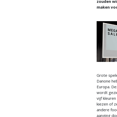
zouden wi
maken voor
Grote spele
Danone hebb
Europa. Dez
wordt gezi
vijf kleure
kiezen of z
andere foo
aanging doo