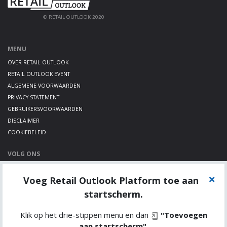
© RETAIL OUTLOOK 2020
MENU
OVER RETAIL OUTLOOK
RETAIL OUTLOOK EVENT
ALGEMENE VOORWAARDEN
PRIVACY STATEMENT
GEBRUIKERSVOORWAARDEN
DISCLAIMER
COOKIEBELEID
VOLG ONS
LINKEDIN
Voeg Retail Outlook Platform toe aan
TWITTER
YOUTUBE
startscherm.
Klik op het drie-stippen menu en dan
"Toevoegen
aan startscherm"
.