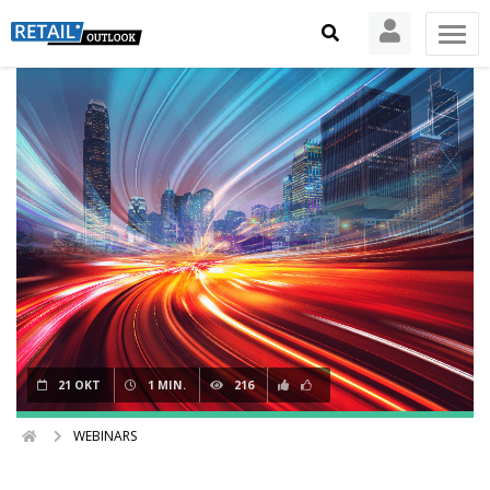
21 OKT
1 MIN.
216
WEBINARS