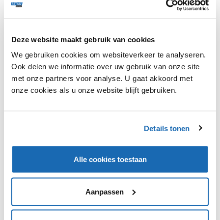
Deze website maakt gebruik van cookies
Dit is een premium artikel en kan met een
gratis
We gebruiken cookies om websiteverkeer te analyseren.
account verder gelezen worden.
Klik hier
om in te
Ook delen we informatie over uw gebruik van onze site
loggen of te registreren.
met onze partners voor analyse. U gaat akkoord met
onze cookies als u onze website blijft gebruiken.
Details tonen
VIND IK LEUK
VIND IK LEUK
DEEL DIT IN JOUW NETWERK
Alle cookies toestaan
Aanpassen